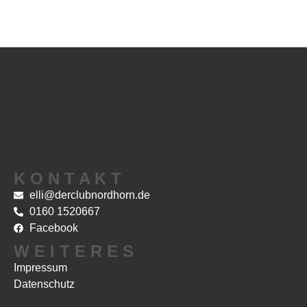
K O N T A K T
elli@derclubnordhorn.de
0160 1520667
Facebook
W E I T E R E S
Impressum
Datenschutz