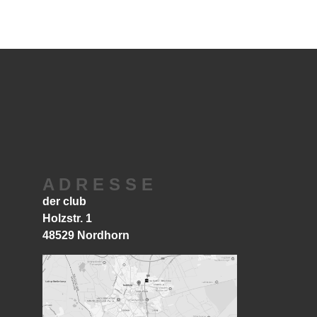
A D R E S S E
der club
Holzstr. 1
48529 Nordhorn