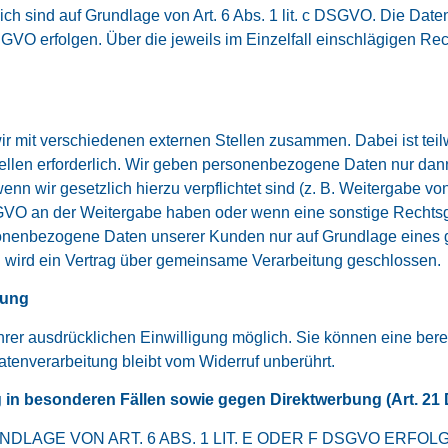
erlich sind auf Grundlage von Art. 6 Abs. 1 lit. c DSGVO. Die Da
f DSGVO erfolgen. Über die jeweils im Einzelfall einschlägigen 
ir mit verschiedenen externen Stellen zusammen. Dabei ist tei
len erforderlich. Wir geben personenbezogene Daten nur dann 
 wenn wir gesetzlich hierzu verpflichtet sind (z. B. Weitergabe 
f DSGVO an der Weitergabe haben oder wenn eine sonstige Recht
sonenbezogene Daten unserer Kunden nur auf Grundlage eines gü
g wird ein Vertrag über gemeinsame Verarbeitung geschlossen.
tung
rer ausdrücklichen Einwilligung möglich. Sie können eine bereits
atenverarbeitung bleibt vom Widerruf unberührt.
in besonderen Fällen sowie gegen Direktwerbung (Art. 2
AGE VON ART. 6 ABS. 1 LIT. E ODER F DSGVO ERFOLG