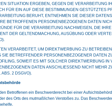
REN SITUATION ERGEBEN, GEGEN DIE VERARBEITUNG
CH FÜR EIN AUF DIESE BESTIMMUNGEN GESTÜTZTES PRO
RARBEITUNG BERUHT, ENTNEHMEN SIE DIESER DATEN
HRE BETROFFENEN PERSONENBEZOGENEN DATEN NICHT 
NDE FÜR DIE VERARBEITUNG NACHWEISEN, DIE IHRE 
DIENT DER GELTENDMACHUNG, AUSÜBUNG ODER VERT
).
 VERARBEITET, UM DIREKTWERBUNG ZU BETREIBEN, 
G SIE BETREFFENDER PERSONENBEZOGENER DATEN 
ROFILING, SOWEIT ES MIT SOLCHER DIREKTWERBUNG IN
ENBEZOGENEN DATEN ANSCHLIESSEND NICHT MEHR 
ABS. 2 DSGVO).
htsbehörde
en Betroffenen ein Beschwerderecht bei einer Aufsichtsbehörde
 oder des Orts des mutmaßlichen Verstoßes zu. Das Beschwerde
behelfe.