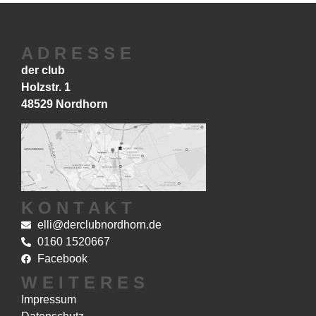
A D R E S S E
der club
Holzstr. 1
48529 Nordhorn
K O N T A K T
elli@derclubnordhorn.de
0160 1520667
Facebook
W E I T E R E S
Impressum